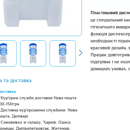
Пластиковий дисп
це спеціальний на
гігієнічного викор
функція диспенсер
необхідності підні
красивий дизайн, в
Працює довготрива
підігріває і не ох
домашніх умовах, о
а та доставка
оставка
 Кур'єром служби доставки Нова пошта
00-150грн
 Доставка кур'єрськими службами: Нова
ошта, Делівері
 Самовивоз зі складу: Харків, Одеса,
онецьк, Дніпропетровськ, Житомир,