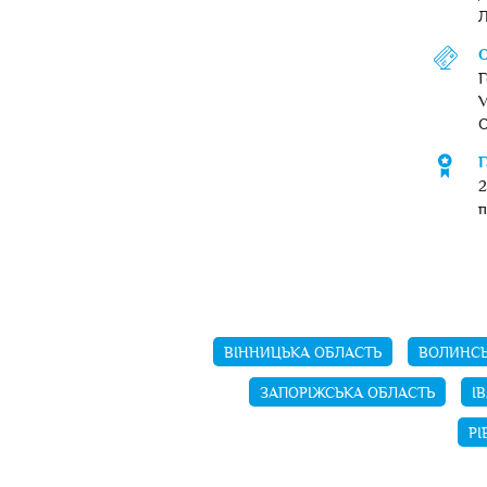
Л
О
Г
V
О
Г
2
п
ВІННИЦЬКА ОБЛАСТЬ
ВОЛИНСЬ
ЗАПОРІЖСЬКА ОБЛАСТЬ
І
РІ