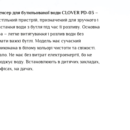
–
енсер для бутильованої води CLOVER PD-03
стільний пристрій, призначений для зручного і
истання води з бутля під час її розливу. Основна
а – легке витягування і розлив води без
мати важкі бутлі. Модель має сучасний
иконана в білому кольорі чистоти та свіжості.
ло. Не має без витрат електроенергії, бо не
олоджує воду. Встановлюють в дитячих закладах,
фісах, на дачах.