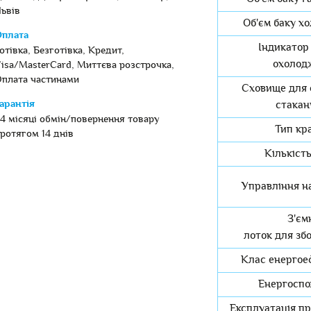
ьвів
Об'єм баку хо
плата
Індикатор 
отівка, Безготівка, Кредит,
охолод
isa/MasterCard, Миттєва розстрочка,
плата частинами
Сховище для 
стакан
арантія
4 місяці обмін/повернення товару
Тип кр
ротягом 14 днів
Кількість
Управління н
З'єм
лоток для зб
Клас енергое
Енергоспо
Експлуатація пр