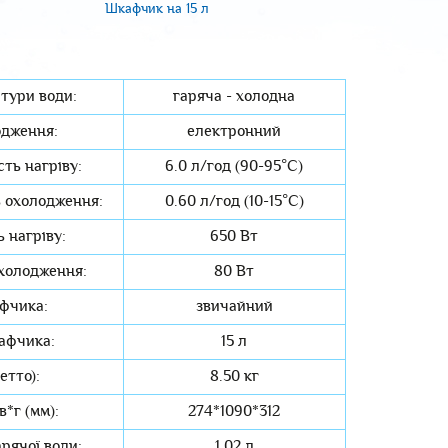
Шкафчик на 15 л
тури води:
гаряча - холодна
одження:
електронний
ть нагріву:
6.0 л/год (90-95°C)
 охолодження:
0.60 л/год (10-15°C)
 нагріву:
650 Вт
холодження:
80 Вт
фчика:
звичайний
афчика:
15 л
етто):
8.50 кг
в*г (мм):
274*1090*312
арячої води:
1.02 л