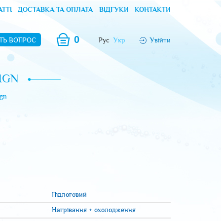
АТТІ
ДОСТАВКА ТА ОПЛАТА
ВІДГУКИ
КОНТАКТИ
0
ТЬ ВОПРОС
Рус
Укр
Увійти
IGN
ign
Підлоговий
Нагрівання + охолодження