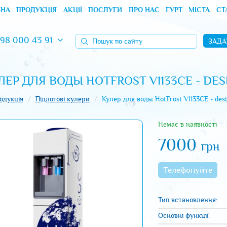
ВНА
ПРОДУКЦІЯ
АКЦІЇ
ПОСЛУГИ
ПРО НАС
ГУРТ
МІСТА
СТ
Пошук
98 000 43 91
ЗАДА
по
сайту
ЛЕР ДЛЯ ВОДЫ HOTFROST V1133CE - DES
одукція
Підлогові кулери
Кулер для воды HotFrost V1133CE - des
Немає в наявності
7000
грн
Телефонуйте
Тип встановлення:
Основні функції: