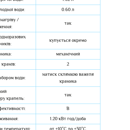
лодної води:
0.60 л
нагріву /
так
ження:
одноразових
купується окремо
чиків:
аника:
механічний
 кранів:
2
натиск склянкою важеля
абором води:
краника
ний
так
ору крапель:
фективності:
В
живання:
1.20 кВт год/доба
и температурі:
от +10°C до +30°C