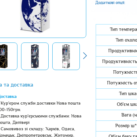
Додаткові опції:
Тип темпера
Тип охол
Продуктивніс
Продуктивність
Потужність
Потужність о
а та доставка
Тип шка
оставка
 Кур'єром служби доставки Нова пошта
Об'єм шк
00-150грн
Вага (н
 Доставка кур'єрськими службами: Нова
ошта, Делівері
Розмір ш*
 Самовивоз зі складу: Харків, Одеса,
онецьк, Дніпропетровськ, Житомир,
Об'єм баку г