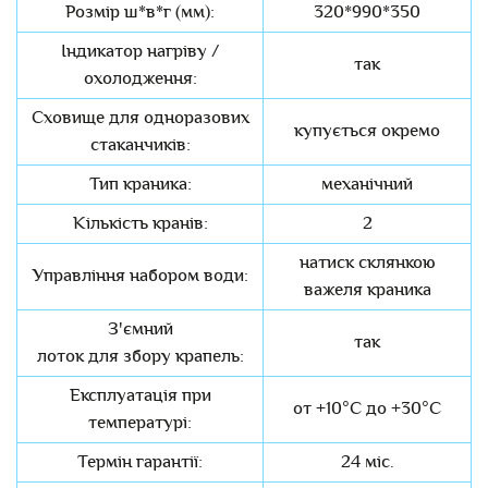
Розмір ш*в*г (мм):
320*990*350
Індикатор нагріву /
так
охолодження:
Сховище для одноразових
купується окремо
стаканчиків:
Тип краника:
механічний
Кількість кранів:
2
натиск склянкою
Управління набором води:
важеля краника
З'ємний
так
лоток для збору крапель:
Експлуатація при
от +10°C до +30°C
температурі:
Термін гарантії:
24 міс.