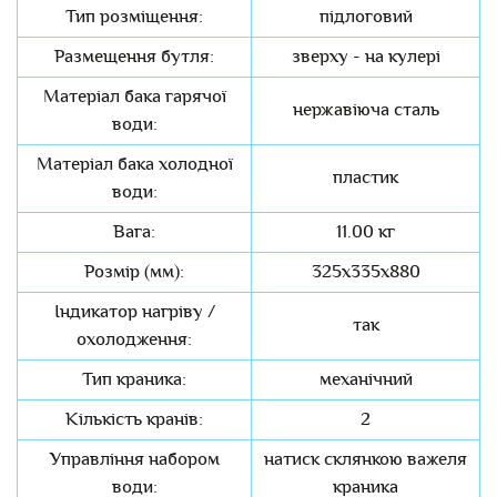
Тип розміщення:
підлоговий
Размещення бутля:
зверху - на кулері
Матеріал бака гарячої
нержавіюча сталь
води:
Матеріал бака холодної
пластик
води:
Вага:
11.00 кг
Розмір (мм):
325х335х880
Індикатор нагріву /
так
охолодження:
Тип краника:
механічний
Кількість кранів:
2
Управління набором
натиск склянкою важеля
води:
краника