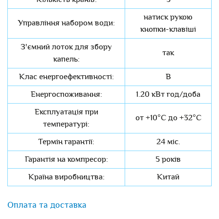
натиск рукою
Управління набором води:
кнопки-клавіші
З'ємний лоток для збору
так
капель:
Клас енергоефективності:
В
Енергоспоживання:
1.20 кВт год/доба
Експлуатація при
от +10°C до +32°C
температурі:
Термін гарантії:
24 міс.
Гарантія на компресор:
5 років
Країна виробництва:
Китай
Оплата та доставка