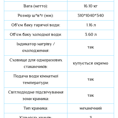
Вага (нетто):
16.10 кг
Розмір ш*в*г (мм):
310*1040*340
Об'єм баку гарячої води:
1.16 л
Об'єм баку холодної води:
3.60 л
Індикатор нагріву /
так
охолодження:
Сховище для одноразових
купується окремо
стаканчиків:
Подача води кімнатної
так
температури:
Світлодіодне підсвічування
так
зони краника:
Тип краника:
механічний
Кількість кранів:
3