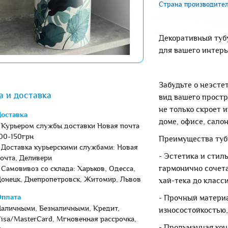
Страна производител
Декоративный тубу
для вашего интерь
Забудьте о неэсте
а и доставка
вид вашего прост
не только скроет 
оставка
доме, офисе, сало
 Курьером службы доставки Новая почта
00-150грн
Преимущества туб
 Доставка курьерскими службами: Новая
- Эстетика и сти
очта, Деливери
гармонично сочета
 Самовивоз со склада: Харьков, Одесса,
онецк, Днепропетровск, Житомир, Львов
хай-тека до класс
- Прочный матери
плата
аличными, Безналичными, Кредит,
износостойкостью,
isa/MasterCard, Мгновенная рассрочка,
- Продуманная кон