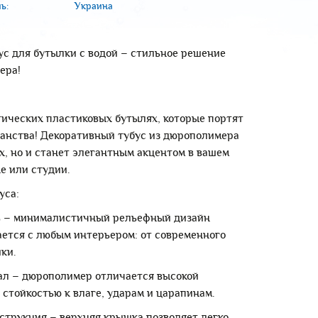
ь:
Украина
с для бутылки с водой – стильное решение
ера!
тических пластиковых бутылях, которые портят
ранства! Декоративный тубус из дюрополимера
их, но и станет элегантным акцентом в вашем
не или студии.
уса:
ль – минималистичный рельефный дизайн
ется с любым интерьером: от современного
ики.
ал – дюрополимер отличается высокой
 стойкостью к влаге, ударам и царапинам.
струкция – верхняя крышка позволяет легко