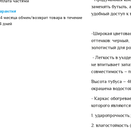
плата частями
заменять бутыль, 
арантия
удобный доступ к 
4 месяца обмен/возврат товара в течение
4 дней
-Широкая цветова
оттенков: черный,
золотистый для ро
- Легкость в уход
не впитывает запа
совместимость – п
Высота тубуса – 4
окрашена водостой
- Каркас обогрев
которого являются
1. ударопрочность;
2. влагостойкость