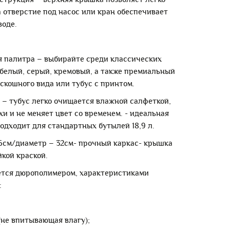
а отверстие под насос или кран обеспечивает
воде.
я палитра – выбирайте среди классических
 белый, серый, кремовый, а также премиальный
скошного вида или тубус с принтом.
е – тубус легко очищается влажной салфеткой,
хи и не меняет цвет со временем.
- идеальная
одходит для стандартных бутылей 18,9 л.
6см/диаметр – 32см
- прочный каркас
- крышка
кой краской.
ается дюрополимером, характеристиками
:
 (не впитывающая влагу);